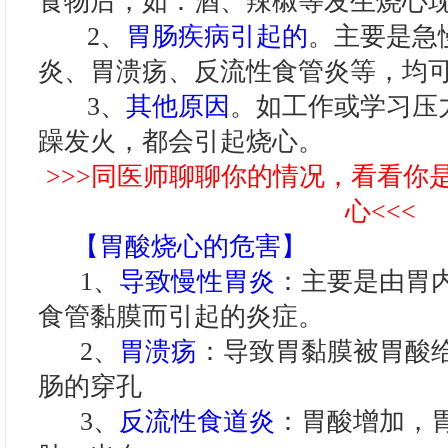
食物后，如：酒、辣椒等发生烧心
2、
胃肠疾病引起的
。主要是急
炎、胃溃疡、反流性食管炎等，均
3、
其他原因
。如工作或学习压
躁发火，都会引起烧心。
>>>同医师聊聊你的情况，看看你
心<<<
【胃酸烧心的危害】
1、
导致慢性胃炎
：主要是由胃
食管黏膜而引起的炎症。
2、
胃溃疡
：导致胃黏膜被胃酸
肠的穿孔
3、
反流性食道炎
：胃酸增加，