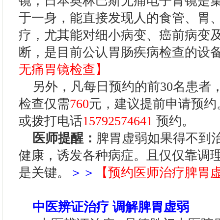
镜，日本奥林巴斯无痛电子胃镜是
于一身，能直接发现人的食管、胃
疗，尤其能对细小病变、癌前病变
断，是目前公认胃肠疾病检查的设
无痛胃镜检查】
另外，凡每日预约的前30名患者
检查仅需
760
元，建议提前申请预约
或拨打电话
15792574641
预约。
医师提醒：
脾胃虚弱如果得不到
健康，诱发各种病症。且仅仅靠调
是关键。
＞＞
【预约医师治疗脾胃
中医辨证治疗 调解脾胃虚弱