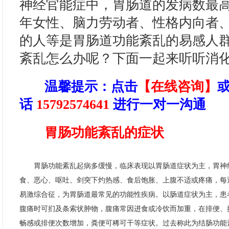
神经官能症中，胃肠道的发病数最
年女性、脑力劳动者、性格内向者
的人等是胃肠道功能紊乱的易感人
紊乱怎么办呢？下面一起来听听消
温馨提示
：点击
【在线咨询】
话
15792574641
进行一对一沟通
胃肠功能紊乱的症状
胃肠功能紊乱起病多缓慢，临床表现以胃肠道症状为主，胃神
食、恶心、呕吐、剑突下灼热感、食后饱胀、上腹不适或疼痛，每
易激综合征，为胃肠道最常见的功能性疾病。以肠道症状为主，患
腹痛时可扪及条索状肿物，腹痛常因进食或冷饮而加重，在排便、
畅感或排便次数增加，粪便可稀可干等症状。过去称此为结肠功能