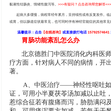
>>>有疑问？点击咨询帮您解答<<
黏液性结肠炎、情绪性腹泻等。
起病大多缓慢，病程常经年累月，呈持续性或有反复发作。临
或胃，但以肠道症状最常见，也可同时伴有神经官能症的其他常见
温馨提示
：点击
【在线咨询】
或直接拨打电话
15792574641
胃肠功能紊乱怎么办
北京德胜门中医院消化内科医师 
疗方面，针对病人不同的病情，开
著。
A、中医治疗——神经性呕吐如
证，可用小半夏茯苓汤加减以止吐
惹综合征若有腹痛而泻，胁肋满闷
和，可用痛泻要方加减。若每天于