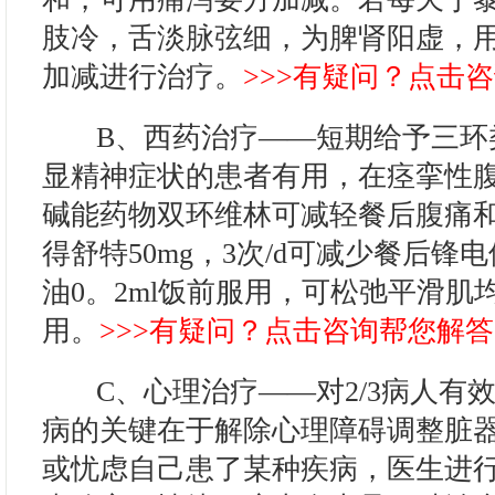
肢冷，舌淡脉弦细，为脾肾阳虚，
加减进行治疗。
>>>有疑问？点击咨
B、西药治疗——短期给予三环
显精神症状的患者有用，在痉挛性腹
碱能药物双环维林可减轻餐后腹痛
得舒特50mg，3次/d可减少餐后
油0。2ml饭前服用，可松弛平滑肌
用。
>>>有疑问？点击咨询帮您解答<
C、心理治疗——对2/3病人有
病的关键在于解除心理障碍调整脏
或忧虑自己患了某种疾病，医生进