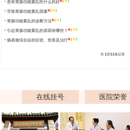
患有胃肠功能紊乱吃什么药好
国医大师传承拜师仪式
导致胃肠功能紊乱因素
胃肠功能紊乱的诊断方法
引起胃肠功能紊乱的原因有哪些？
肠易激综合征的症状、危害及治疗
共
1
页
11
条记录
在线挂号
医院荣誉